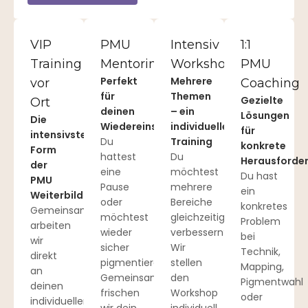
VIP
PMU
Intensiv
1:1
Training
Mentoring
Workshop
PMU
Perfekt
Mehrere
vor
Coaching
für
Themen
Gezielte
Ort
deinen
– ein
Lösungen
Die
Wiedereinstieg
individuelles
für
intensivste
Du
Training
konkrete
Form
hattest
Du
Herausforde
der
eine
möchtest
Du hast
PMU
Pause
mehrere
ein
Weiterbildung
oder
Bereiche
konkretes
Gemeinsam
möchtest
gleichzeitig
Problem
arbeiten
wieder
verbessern?
bei
wir
sicher
Wir
Technik,
direkt
pigmentieren?
stellen
Mapping,
an
Gemeinsam
den
Pigmentwahl
deinen
frischen
Workshop
oder
individuellen