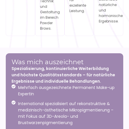
Technik
natürliche
exzellente
und
und
Leistung.
Gestaltung
harmonische
im Bereich
Ergebnisse.
Powder
Brows.
Was mich auszeichnet
Spezialisierung, kontinuierliche Weiterbildung
und höchste Qualitätsstandards – für natürliche
Ergebnisse und individuelle Behandlungen.
Mehrfach ausgezeichnete Permanent Make-up
Expertin
International spezialisiert auf rekonstruktive &
medizinisch-ästhetische Mikropigmentierung –
mit Fokus auf 3D-Areola- und
Brustwarzenpigmentierung