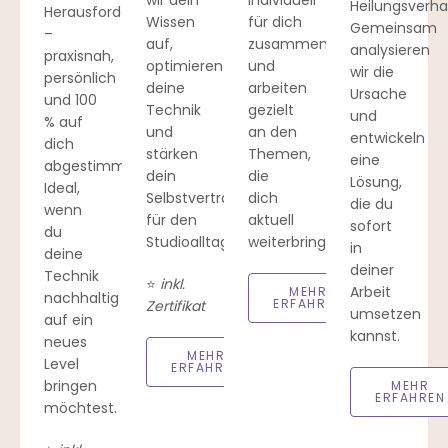
wir dein
individuell
Heilungsverha
Herausforderungen
Wissen
für dich
Gemeinsam
–
auf,
zusammen
analysieren
praxisnah,
optimieren
und
wir die
persönlich
deine
arbeiten
Ursache
und 100
Technik
gezielt
und
% auf
und
an den
entwickeln
dich
stärken
Themen,
eine
abgestimmt.
dein
die
Lösung,
Ideal,
Selbstvertrauen
dich
die du
wenn
für den
aktuell
sofort
du
Studioalltag.
weiterbringen.
in
deine
deiner
Technik
⭐
inkl.
Arbeit
MEHR
nachhaltig
ERFAHREN
Zertifikat
umsetzen
auf ein
kannst.
neues
MEHR
Level
ERFAHREN
bringen
MEHR
ERFAHREN
möchtest.