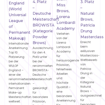
4. Platz
3. Platz
England
Miss
–
–
(World
Brows,
Deutsche
Natural
Universal
Lorena
Meisterschaft
Brows,
League
Lombardi
BROWISTA
Patricia
of
Academy
(Kategorie
Drung
Permanent
Verliehen
Powder
Masterclass
Makeup)
von der
Erreicht
Brows)
Lorena
Internationale
beim
Lombardi
Auszeichnung
Anerkennung:
exklusiven
Academy
für den 4.
Top 10
Masterclass-
für
Platz unter
Platzierung
Wettbewerb
herausragende
bei der
bei der
von
Präzision,
renommierten
WULOP
Patricia
fehlerfreies
BROWISTA-
England –
Drung in
Arbeiten
Deutsche
einer der
der
und
Meisterschaft
renommiertesten
Kategorie
höchste
–
internationalen
Natural
Qualität –
gewürdigt
Permanent
Brows –
eine
für
Make-up
ausgezeichnet
besondere
besondere
Meisterschaften
für
Anerkennung
Präzision,
weltweit.
besonders
für