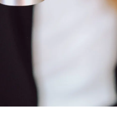
ann eine Rolle spielen.
aut, wenn sie ständig mit bestimmten Flüssigkeiten abg
ten – was wiederum die Haut stärker reizen kann.
nd gehört zum Heilungsprozess.
ktoren beeinflusst werden: