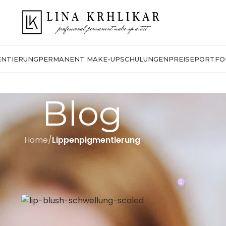
ENTIERUNG
PERMANENT MAKE-UP
SCHULUNGEN
PREISE
PORTFO
Blog
Home
/
Lippenpigmentierung
LIPPENPIGMENTIERUNG
 anschwellen – Ursachen und Ti
0
ed by
giga32@gmail.com
On March 10, 2026