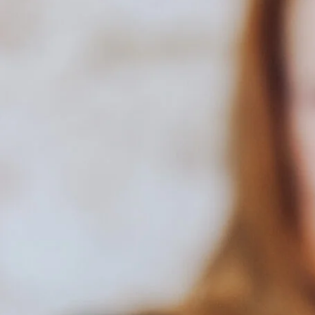
1. Die Lippen sind ein sehr empfindliches Gewebe
Die Lippen besitzen viele Blutgefäße und Nervenenden. D
Während der Pigmentierung entstehen viele kleine Einstich
Rötung
Wärme
Schwellung
führen kann.
Diese Reaktion ist Teil des normalen Heilungsprozesses.
2. Zu hoher Druck oder zu viele Durchgänge
Ein häufiger Grund für stärkere Schwellungen ist die Tech
Wenn: