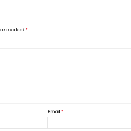
 are marked
*
Email
*