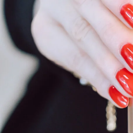
Bei Kundinnen mit Hyaluron-Lippen kann die Schwellung de
Hyaluronsäure hat die Fähigkeit, Wasser zu binden. Dad
Schwellung führen kann.
Deshalb reagieren Lippen mit Fillern häufig empfindliche
5. Falsches Stretching der Lippen
Die Lippen sind sehr weich und haben eine Struktur ähnlic
Wenn die Lippen während der Pigmentierung nicht richti
die Nadel ungleichmäßig arbeiten
mehr Druck entstehen
das Gewebe stärker reagieren
Eine stabile und gleichmäßige Spannung der Haut ist desh