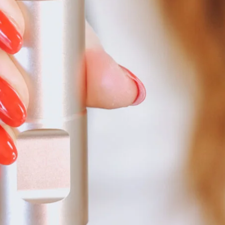
utlich stärker sein.
urch kann mehr Flüssigkeit im Gewebe gespeichert werde
r auf eine Pigmentierung.
h wie ein Kissen.
g gespannt werden, kann:
alb sehr wichtig für ein sauberes Ergebnis.