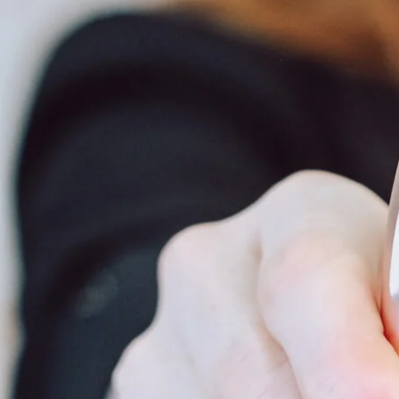
zu viel Druck ausgeübt wird
zu viele Durchgänge über dieselbe Stelle gemacht werd
kann die Haut überreizt werden.
Das Gewebe reagiert dann mit stärkerer Schwellung un
3. Zu feuchtes Wegwischen der Farbe (osmotischer Ef
Ein Punkt, den viele Artists unterschätzen, ist das
Wegwis
Wenn ein Wattepad sehr stark mit Flüssigkeit getränkt is
Das bedeutet:
Die Flüssigkeit kann in das Gewebe gezogen werden, wodu
Deshalb ist es wichtig, mit der richtigen Technik zu arbe
4. Lippen mit Hyaluron-Fillern