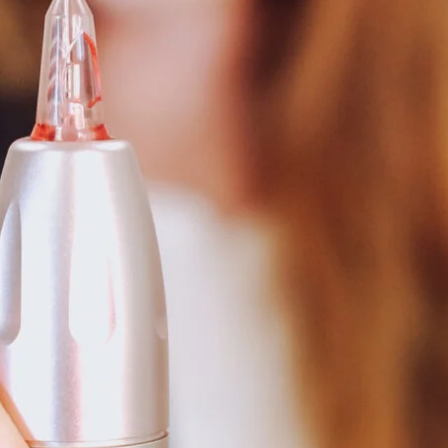
en
d manchmal auch mit stärkerem Lymphfluss.
fekt)
chen der Farbe während der Behandlung
.
t und ständig über die Lippen gewischt wird, kann ein
osmo
rch sich zusätzliche Schwellung bildet.
iten und überschüssige Flüssigkeit zu vermeiden.