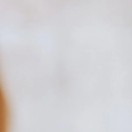
eize als andere Hautbereiche.
lichen Entzündungsreaktion, die zu: