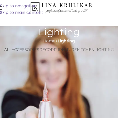
Skip to navigation
Skip to main content
Lighting
Home
/
Lighting
ALL
ACCESSORIES
DECOR
FURNITURE
KITCHEN
LIGHTING
Lighting
Venenatis nam phasellus